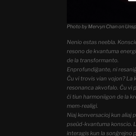
Photo by Mervyn Chan on Unsp
Nenio estas neebla. Konsci
resono de kvantuma energi
de la transformanto.
Enprofundiĝante, ni resani
Ĉu vi trovis vian vojon? La
resonanca akvofalo. Ĉu vi p
ĉi tiun harmoniigon de la kr
mem-realigi.
Niaj konversacioj kun aliaj 
pseŭd-kvantuma konscio. La
interagis kun la sonĝrejno p