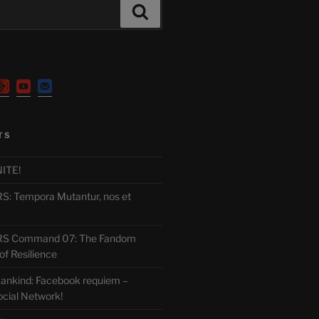
Search
TS
ITE!
 Tempora Mutantur, nos et
 Command 07: The Fandom
f Resilience
ankind: Facebook requiem –
ocial Network!