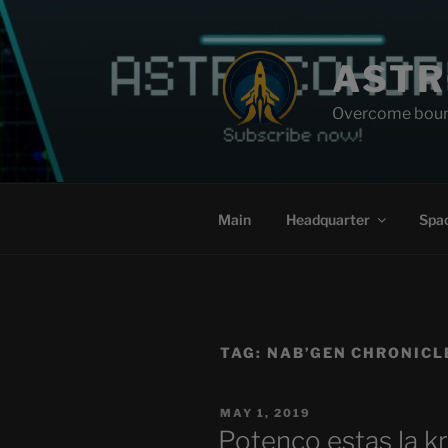
Skip
to
content
AST
Overcome bound
Main
Headquarter
Spac
TAG:
NAB’GEN CHRONICL
POSTED
MAY 1, 2019
ON
Potenco estas la k