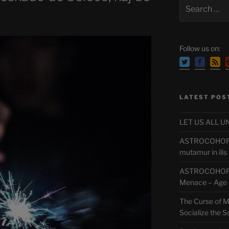
Search
for:
Follow us on:
LATEST POS
LET US ALL UN
ASTROCOHORS:
mutamur in ilis
ASTROCOHORS
Menace – Age o
The Curse of M
Socialize the S