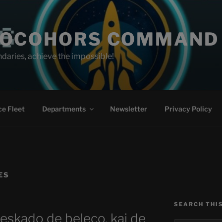
ROCOHORS COMMAND
aries, achieve the impossible!
e Fleet
Departments
Newsletter
Privacy Policy
ES
SEARCH THI
reskado de beleco, kaj de