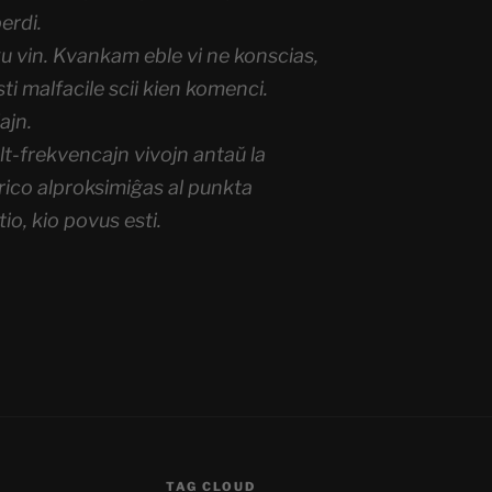
erdi.
u vin. Kvankam eble vi ne konscias,
i malfacile scii kien komenci.
ajn.
alt-frekvencajn vivojn antaŭ la
ico alproksimiĝas al punkta
io, kio povus esti.
TAG CLOUD