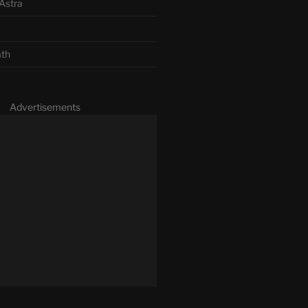
Astra
ath
Advertisements