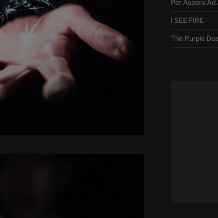
Per Aspera Ad 
I SEE FIRE
The Purple De