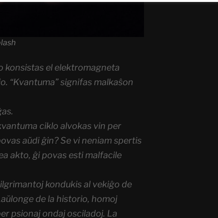
lash
o konsistas el elektromagneta
o. “Kvantuma” signifas malkaŝon
ĝas.
 kvantuma ciklo alvokas vin per
ovas aŭdi ĝin? Se vi neniam spertis
ea akto, ĝi povas esti malfacile
pilgrimantoj kondukis al vekiĝo de
ŭlonge de la historio, homoj
er psionaj ondaj osciladoj. La